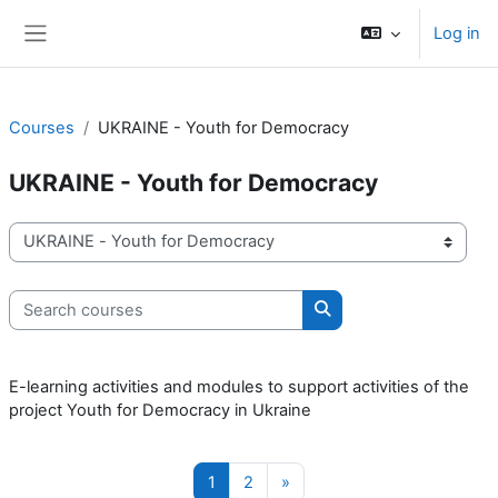
Skip to main content
Log in
Side panel
Courses
UKRAINE - Youth for Democracy
UKRAINE - Youth for Democracy
Course categories
Search courses
Search courses
E-learning activities and modules to support activities of the
project Youth for Democracy in Ukraine
Page 1
Page 2
Next page
1
2
»