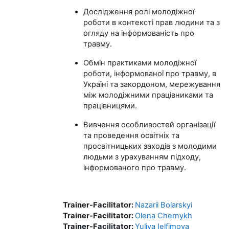
Дослідження ролі молодіжної
роботи в контексті прав людини та з
огляду на інформованість про
травму.
Обмін практиками молодіжної
роботи, інформованої про травму, в
Україні та закордоном, мережування
між молодіжними працівниками та
працівницями.
Вивчення особливостей організації
та проведення освітніх та
просвітницьких заходів з молодими
людьми з урахуванням підходу,
інформованого про травму.
Trainer-Facilitator:
Nazarii Boiarskyi
Trainer-Facilitator:
Olena Chernykh
Trainer-Facilitator:
Yuliya Ielfimova