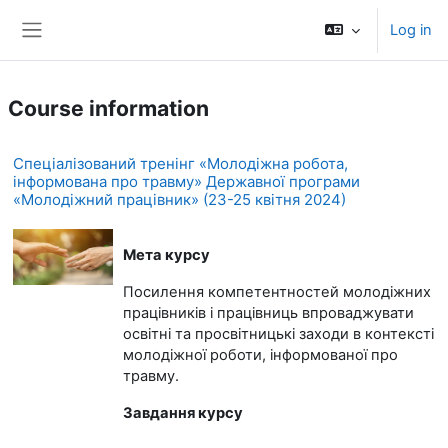
Skip to main content
Log in
Side panel
Course information
Спеціалізований тренінг «Молодіжна робота,
інформована про травму» Державної програми
«Молодіжний працівник» (23-25 квітня 2024)
Мета курсу
Посилення компетентностей молодіжних
працівників і працівниць впроваджувати
освітні та просвітницькі заходи в контексті
молодіжної роботи, інформованої про
травму.
Завдання курсу