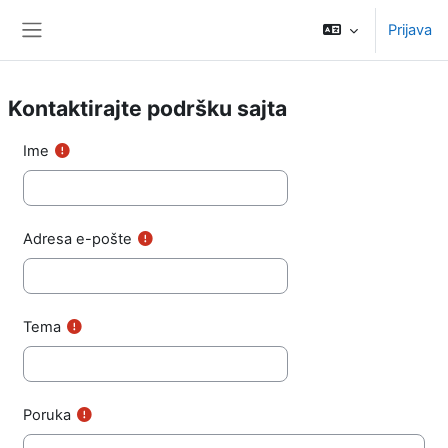
Idi na glavni sadržaj
Prijava
Bočni panel
Kontaktirajte podršku sajta
Ime
Adresa e-pošte
Tema
Poruka