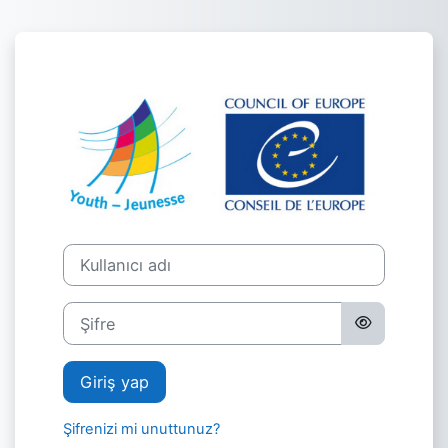
Ana içeriğe git
E-learning plat
Yeni hesap oluşturma adımına geç
Kullanıcı adı
Şifre
Giriş yap
Şifrenizi mi unuttunuz?