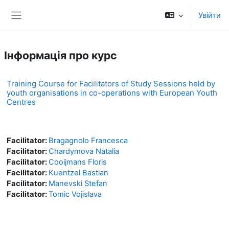
Перейти до головного вмісту
Увійти
Бокова панель
Інформація про курс
Training Course for Facilitators of Study Sessions held by
youth organisations in co-operations with European Youth
Centres
Facilitator:
Bragagnolo Francesca
Facilitator:
Chardymova Natalia
Facilitator:
Cooijmans Floris
Facilitator:
Kuentzel Bastian
Facilitator:
Manevski Stefan
Facilitator:
Tomic Vojislava