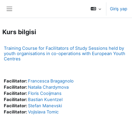
Ana içeriğe git
Giriş yap
Yan panel
Kurs bilgisi
Training Course for Facilitators of Study Sessions held by
youth organisations in co-operations with European Youth
Centres
Facilitator:
Francesca Bragagnolo
Facilitator:
Natalia Chardymova
Facilitator:
Floris Cooijmans
Facilitator:
Bastian Kuentzel
Facilitator:
Stefan Manevski
Facilitator:
Vojislava Tomic