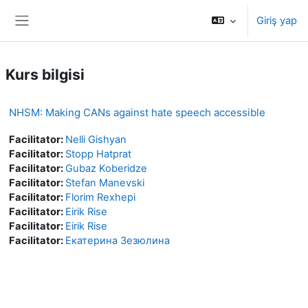
Ana içeriğe git
Giriş yap
Yan panel
Kurs bilgisi
NHSM: Making CANs against hate speech accessible
Facilitator:
Nelli Gishyan
Facilitator:
Stopp Hatprat
Facilitator:
Gubaz Koberidze
Facilitator:
Stefan Manevski
Facilitator:
Florim Rexhepi
Facilitator:
Eirik Rise
Facilitator:
Eirik Rise
Facilitator:
Екатерина Зезюлина