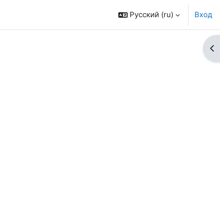
Русский ‎(ru)‎
Вход
От