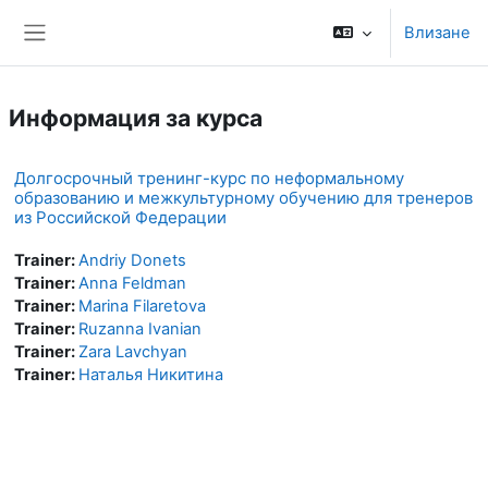
Прескочи на основното съдържание
Влизане
Страничен панел
Информация за курса
Долгосрочный тренинг-курс по неформальному
образованию и межкультурному обучению для тренеров
из Российской Федерации
Trainer:
Andriy Donets
Trainer:
Anna Feldman
Trainer:
Marina Filaretova
Trainer:
Ruzanna Ivanian
Trainer:
Zara Lavchyan
Trainer:
Наталья Никитина