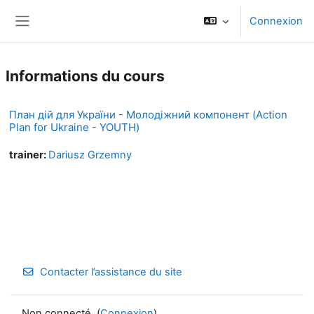
Passer au contenu principal
Connexion
Panneau latéral
Informations du cours
План дій для України - Молодіжний компонент (Action
Plan for Ukraine - YOUTH)
trainer:
Dariusz Grzemny
Contacter l’assistance du site
Non connecté. (
Connexion
)