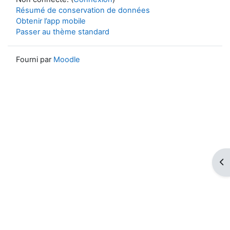
Résumé de conservation de données
Obtenir l’app mobile
Passer au thème standard
Fourni par
Moodle
Ouv