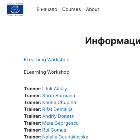
Перейти к основному содержанию
В начало
Courses
About
Информаци
ELearning Workshop
ELearning Workshop
Trainer:
Ufuk Atalay
Trainer:
Sorin Buruiana
Trainer:
Karina Chupina
Trainer:
Rifat Demalija
Trainer:
Andriy Donets
Trainer:
Mara Georgescu
Trainer:
Rui Gomes
Trainer:
Natalia Goudakovska