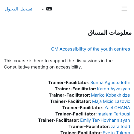
خطى إلى المحتوى الرئيسي
تسجيل الدخول
واجهة جانبية
معلومات المساق
CM Accessibility of the youth centres
This course is here to support the discussions in the
Consultative meeting on accessibility.
Trainer-Facilitator:
Sunna Agustsdottir
Trainer-Facilitator:
Karen Ayvazyan
Trainer-Facilitator:
Mariko Kobakhidze
Trainer-Facilitator:
Maja Micic Lazovic
Trainer-Facilitator:
Yael OHANA
Trainer-Facilitator:
mariam Tartousi
Trainer-Facilitator:
Emily Ter-Hovhannisyan
Trainer-Facilitator:
zara todd
Trainer-Facilitator:
Evelin Tukora