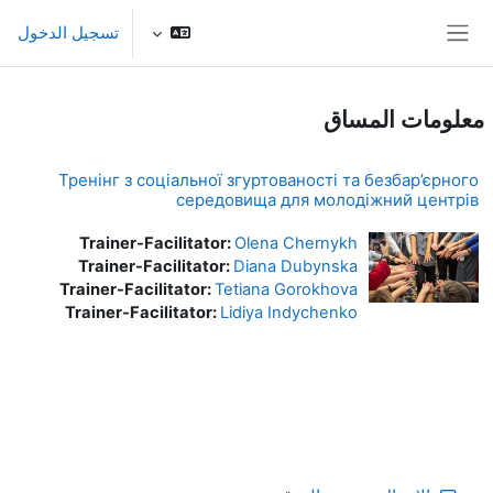
خطى إلى المحتوى الرئيسي
تسجيل الدخول
واجهة جانبية
معلومات المساق
Тренінг з соціальної згуртованості та безбар’єрного
середовища для молодіжний центрів
Trainer-Facilitator:
Olena Chernykh
Trainer-Facilitator:
Diana Dubynska
Trainer-Facilitator:
Tetiana Gorokhova
Trainer-Facilitator:
Lidiya Indychenko