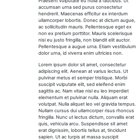
Praesent vulputate eu nulla a faucibus. Ut
accumsan urna sed purus consectetur
hendrerit. Maecenas efficitur ex interdum
ullamcorper lobortis. Donec at dictum augue,
ac sollicitudin mauris. Pellentesque eget ex
non ex pretium porttitor. Mauris scelerisque
nisi eu justo fringilla, non blandit elit auctor.
Pellentesque a augue urna. Etiam vestibulum
dolor urna, id viverra enim ultricies non.
Lorem ipsum dolor sit amet, consectetur
adipiscing elit. Aenean at varius lectus. Ut
pulvinar metus et semper tristique. Morbi
suscipit vulputate elit, sed eleifend enim
sagittis ac. Nam vitae nisl eu leo imperdiet
elementum et pulvinar nulla. Aliquam erat
volutpat. Nulla aliquet leo vel gravida tempus.
Nullam cursus dui ullamcorper risus rhoncus
fringilla. Nunc ut lectus dictum, convallis erat
quis, vehicula arcu. Suspendisse sit amet
erat dignissim, lobortis tellus at, tincidunt
sapien. Ut ac turpis at massa suscipit