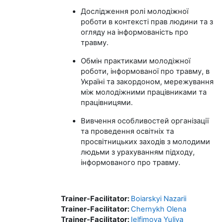
Дослідження ролі молодіжної
роботи в контексті прав людини та з
огляду на інформованість про
травму.
Обмін практиками молодіжної
роботи, інформованої про травму, в
Україні та закордоном, мережування
між молодіжними працівниками та
працівницями.
Вивчення особливостей організації
та проведення освітніх та
просвітницьких заходів з молодими
людьми з урахуванням підходу,
інформованого про травму.
Trainer-Facilitator:
Boiarskyi Nazarii
Trainer-Facilitator:
Chernykh Olena
Trainer-Facilitator:
Ielfimova Yuliya