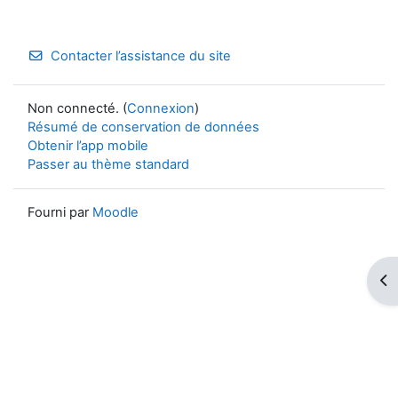
Contacter l’assistance du site
Non connecté. (
Connexion
)
Résumé de conservation de données
Obtenir l’app mobile
Passer au thème standard
Fourni par
Moodle
Ouv