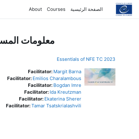
خطى إلى المحتوى الرئيسي
الصفحة الرئيسية
Courses
About
معلومات المس
Essentials of NFE TC 2023
Facilitator:
Margit Barna
Facilitator:
Emilios Charalambous
Facilitator:
Bogdan Imre
Facilitator:
Ida Kreutzman
Facilitator:
Ekaterina Sherer
Facilitator:
Tamar Tsatskrialashvili