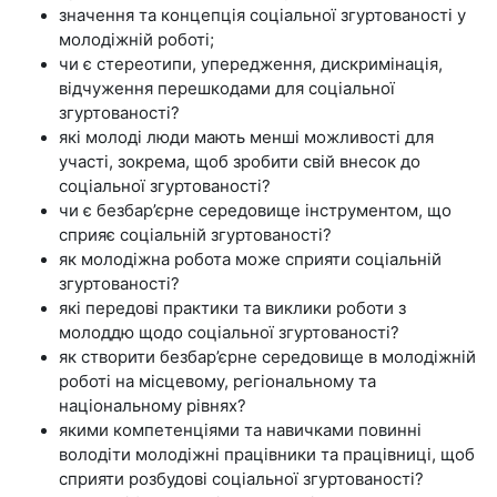
значення та концепція соціальної згуртованості у
молодіжній роботі;
чи є стереотипи, упередження, дискримінація,
відчуження перешкодами для соціальної
згуртованості?
які молоді люди мають менші можливості для
участі, зокрема, щоб зробити свій внесок до
соціальної згуртованості?
чи є безбар’єрне середовище інструментом, що
сприяє соціальній згуртованості?
як молодіжна робота може сприяти соціальній
згуртованості?
які передові практики та виклики роботи з
молоддю щодо соціальної згуртованості?
як створити безбар’єрне середовище в молодіжній
роботі на місцевому, регіональному та
національному рівнях?
якими компетенціями та навичками повинні
володіти молодіжні працівники та працівниці, щоб
сприяти розбудові соціальної згуртованості?