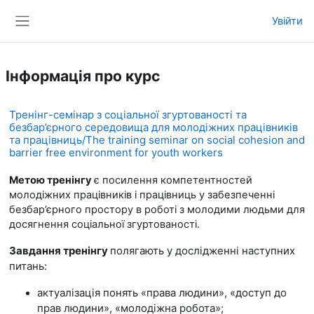
Перейти до головного вмісту
Увійти
Бокова панель
Інформація про курс
Тренінг-семінар з соціальної згуртованості та
безбар’єрного середовища для молодіжних працівників
та працівниць/The training seminar on social cohesion and
barrier free environment for youth workers
Метою тренінгу
є посилення компетентностей
молодіжних працівників і працівниць у забезпеченні
безбар’єрного простору в роботі з молодими людьми для
досягнення соціальної згуртованості.
Завдання тренінгу
полягають у дослідженні наступних
питань:
актуалізація понять «права людини», «доступ до
прав людини», «молодіжна робота»;