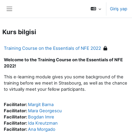
Ana içeriğe git
Giriş yap
Yan panel
Kurs bilgisi
Training Course on the Essentials of NFE 2022
Welcome to the Training Course on the Essentials of NFE
2022!
This e-learning module gives you some background of the
training before we meet in Strasbourg, as well as the chance
to virtually meet your fellow participants.
Facilitator:
Margit Barna
Facilitator:
Mara Georgescu
Facilitator:
Bogdan Imre
Facilitator:
Ida Kreutzman
Facilitator:
Ana Morgado