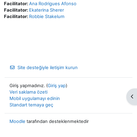
Facilitator:
Ana Rodrigues Afonso
Facilitator:
Ekaterina Sherer
Facilitator:
Robbie Stakelum
Site desteğiyle iletişim kurun
Giriş yapmadınız. (
Giriş yap
)
Veri saklama özeti
Bl
Mobil uygulamayı edinin
Standart temaya geç
Moodle
tarafından desteklenmektedir