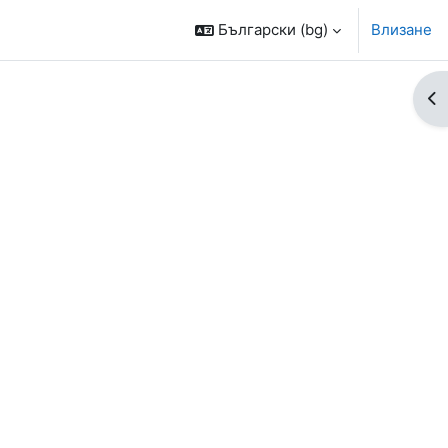
Български ‎(bg)‎
Влизане
От